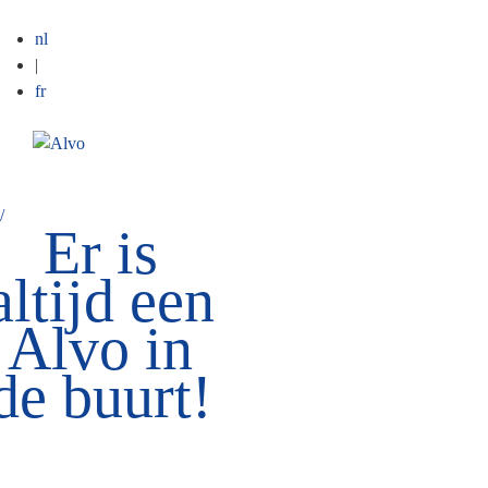
nl
|
fr
ME
/
Er is
altijd een
Alvo in
de buurt!