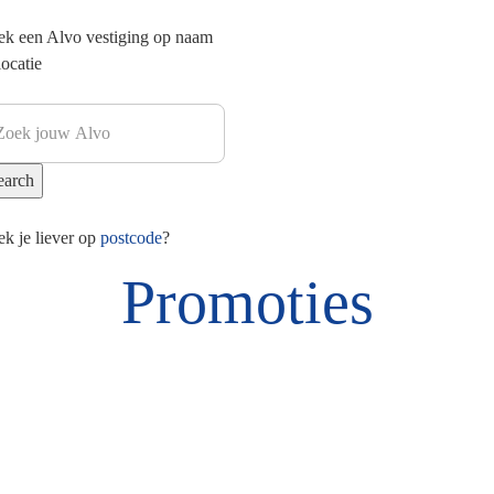
ek een Alvo vestiging op naam
locatie
k je liever op
postcode
?
Promoties