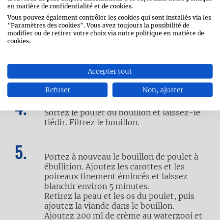
en matière de confidentialité et de cookies.
Coupez les carottes et les poireaux en
Vous pouvez également contrôler les cookies qui sont installés via les
julienne.
"Paramètres des cookies". Vous avez toujours la possibilité de
modifier ou de retirer votre choix via notre politique en matière de
cookies.
Épluchez les pommes de terre et faites-
les cuire à part dans de l’eau salée jusqu’à
Accepter tout
ce qu’elles soient tendres.
Refuser
Non, ajuster
Sortez le poulet du bouillon et laissez-le
tiédir. Filtrez le bouillon.
Portez à nouveau le bouillon de poulet à
ébullition. Ajoutez les carottes et les
poireaux finement émincés et laissez
blanchir environ 5 minutes.
Retirez la peau et les os du poulet, puis
ajoutez la viande dans le bouillon.
Ajoutez 200 ml de crème au waterzooi et