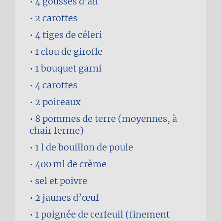
4 gousses
d'ail
2
carottes
4 tiges
de céleri
1
clou de girofle
1
bouquet garni
4
carottes
2
poireaux
8
pommes de terre (moyennes, à
chair ferme)
1 l
de bouillon de poule
400 ml
de crème
sel et poivre
2
jaunes d’œuf
1 poignée
de cerfeuil (finement