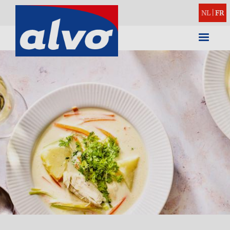
NL
|
FR