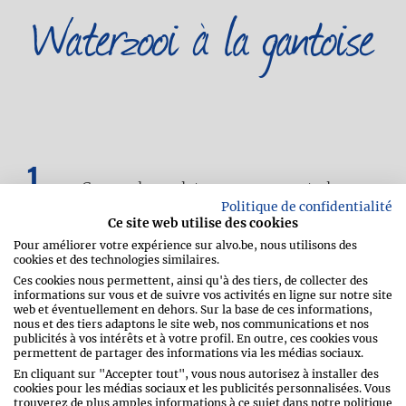
Waterzooi à la gantoise
Coupez le poulet en morceaux et placez-
les dans une grande casserole.
Politique de confidentialité
Épluchez l’oignon et coupez-le en
Ce site web utilise des cookies
quartiers. Épluchez les gousses d’ail.
Pour améliorer votre expérience sur alvo.be, nous utilisons des
Coupez les carottes et le céleri en gros
cookies et des technologies similaires.
morceaux. Ajoutez le tout dans la
Ces cookies nous permettent, ainsi qu'à des tiers, de collecter des
casserole, ainsi que le clou de girofle et le
informations sur vous et de suivre vos activités en ligne sur notre site
web et éventuellement en dehors. Sur la base de ces informations,
bouquet garni.
nous et des tiers adaptons le site web, nos communications et nos
Couvrez d’eau à hauteur, portez à
publicités à vos intérêts et à votre profil. En outre, ces cookies vous
ébullition puis laissez mijoter à feu doux
permettent de partager des informations via les médias sociaux.
pendant environ 45 minutes.
En cliquant sur "Accepter tout", vous nous autorisez à installer des
cookies pour les médias sociaux et les publicités personnalisées. Vous
trouverez de plus amples informations à ce sujet dans notre politique