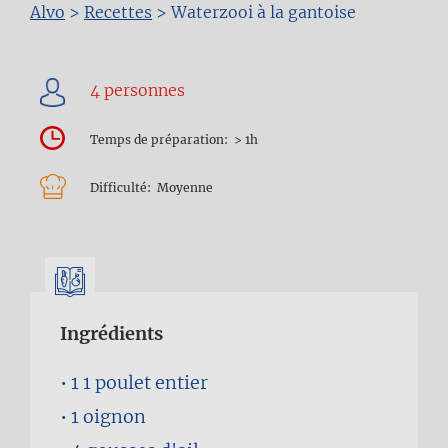
Fil
Alvo
>
Recettes
>
Waterzooi à la gantoise
d'Ariane
Temps de préparation
> 1h
Difficulté
Moyenne
Ingrédients
1
1 poulet entier
1
oignon