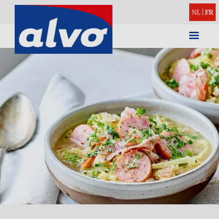
NL
|
FR