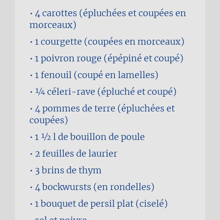
4
carottes (épluchées et coupées en
morceaux)
1
courgette (coupées en morceaux)
1
poivron rouge (épépiné et coupé)
1
fenouil (coupé en lamelles)
1⁄4
céleri-rave (épluché et coupé)
4
pommes de terre (épluchées et
coupées)
1 1⁄2 l
de bouillon de poule
2
feuilles de laurier
3 brins
de thym
4
bockwursts (en rondelles)
1 bouquet
de persil plat (ciselé)