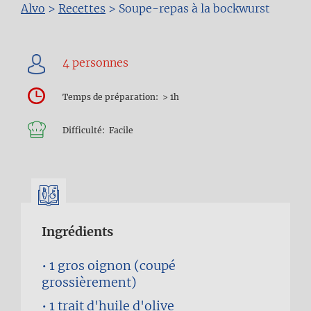
Fil
Alvo
>
Recettes
>
Soupe-repas à la bockwurst
d'Ariane
Temps de préparation
> 1h
Difficulté
Facile
Ingrédients
1
gros oignon (coupé
grossièrement)
1 trait
d'huile d'olive