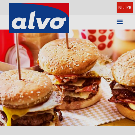
NL
|
FR