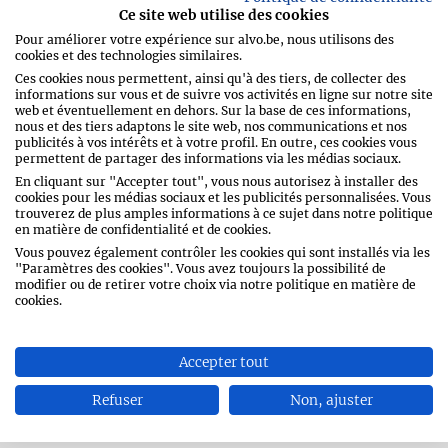
Ce site web utilise des cookies
Pour améliorer votre expérience sur alvo.be, nous utilisons des
cookies et des technologies similaires.
Ces cookies nous permettent, ainsi qu'à des tiers, de collecter des
informations sur vous et de suivre vos activités en ligne sur notre site
Faites griller les petits pains à burgers et
web et éventuellement en dehors. Sur la base de ces informations,
réservez-les.
nous et des tiers adaptons le site web, nos communications et nos
publicités à vos intérêts et à votre profil. En outre, ces cookies vous
permettent de partager des informations via les médias sociaux.
En cliquant sur "Accepter tout", vous nous autorisez à installer des
Formez huit boulettes avec le haché de
cookies pour les médias sociaux et les publicités personnalisées. Vous
bœuf. Faites bien chauffer 2 grandes
trouverez de plus amples informations à ce sujet dans notre politique
en matière de confidentialité et de cookies.
poêles. Ajoutez un filet d’huile
d’arachide. Déposez quatre boulettes de
Vous pouvez également contrôler les cookies qui sont installés via les
"Paramètres des cookies". Vous avez toujours la possibilité de
viande dans chaque poêle et laissez-les
modifier ou de retirer votre choix via notre politique en matière de
saisir brièvement. Écrasez-les au
cookies.
maximum et couvrez-les d’oignon
finement émincé. Pressez bien l’oignon
dans la viande. Assaisonnez de fleur de
Accepter tout
sel et de poivre noir. Retournez les
burgers et poursuivez la cuisson quelques
Refuser
Non, ajuster
minutes. Salez et poivrez.