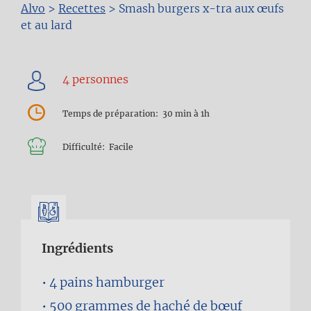
Fil
Alvo
>
Recettes
>
Smash burgers x-tra aux œufs
et au lard
d'Ariane
Temps de préparation
30 min à 1h
Difficulté
Facile
Ingrédients
4
pains hamburger
500 grammes
de haché de bœuf