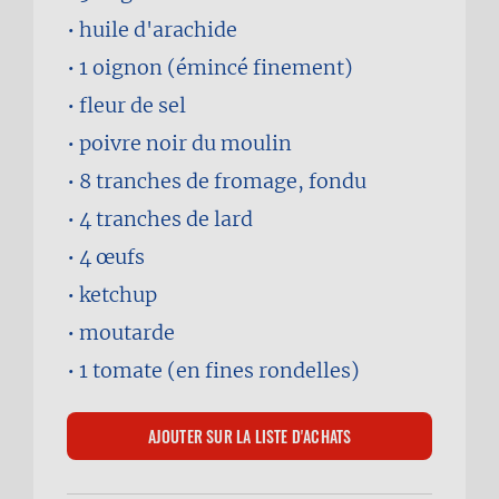
huile d'arachide
1
oignon (émincé finement)
fleur de sel
poivre noir du moulin
8 tranches
de fromage, fondu
4 tranches
de lard
4
œufs
ketchup
moutarde
1
tomate (en fines rondelles)