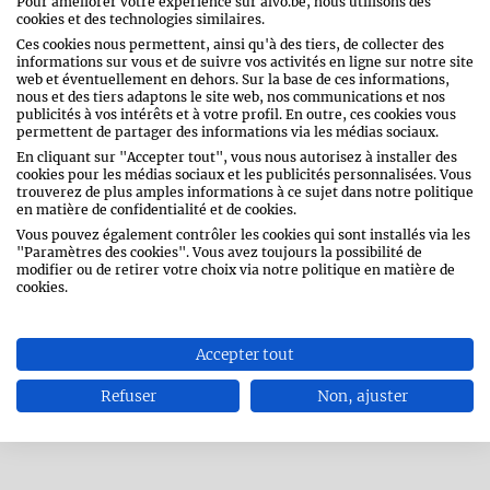
Pour améliorer votre expérience sur alvo.be, nous utilisons des
cookies et des technologies similaires.
Ces cookies nous permettent, ainsi qu'à des tiers, de collecter des
informations sur vous et de suivre vos activités en ligne sur notre site
web et éventuellement en dehors. Sur la base de ces informations,
nous et des tiers adaptons le site web, nos communications et nos
Préchauffez le four à 200 °C. Recouvrez
publicités à vos intérêts et à votre profil. En outre, ces cookies vous
une plaque de cuisson de papier cuisson.
permettent de partager des informations via les médias sociaux.
En cliquant sur "Accepter tout", vous nous autorisez à installer des
cookies pour les médias sociaux et les publicités personnalisées. Vous
trouverez de plus amples informations à ce sujet dans notre politique
en matière de confidentialité et de cookies.
Vous pouvez également contrôler les cookies qui sont installés via les
Déroulez la pâte à croissants et pressez
"Paramètres des cookies". Vous avez toujours la possibilité de
bien les jointures. Badigeonnez-la d’une
modifier ou de retirer votre choix via notre politique en matière de
fine couche de moutarde.
cookies.
Accepter tout
Coupez la pâte dans la largeur en bandes
Refuser
Non, ajuster
d’environ 1 cm. Enroulez les bandes
autour des saucisses cocktail.