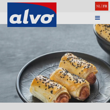
NL
|
FR