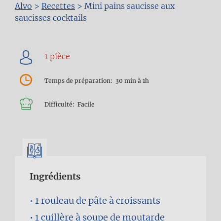
Fil
Alvo
>
Recettes
>
Mini pains saucisse aux
saucisses cocktails
d'Ariane
Temps de préparation
30 min à 1h
Difficulté
Facile
Ingrédients
1 rouleau
de pâte à croissants
1 cuillère à soupe
de moutarde