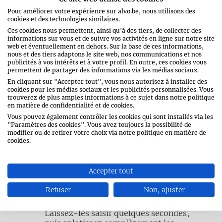
Pour améliorer votre expérience sur alvo.be, nous utilisons des
cookies et des technologies similaires.
Ces cookies nous permettent, ainsi qu'à des tiers, de collecter des
Faites bien chauffer une grande poêle.
informations sur vous et de suivre vos activités en ligne sur notre site
Confectionnez 2 boulettes de viande
web et éventuellement en dehors. Sur la base de ces informations,
hachée. Remarque : ne tassez pas trop la
nous et des tiers adaptons le site web, nos communications et nos
publicités à vos intérêts et à votre profil. En outre, ces cookies vous
viande hachée, elle doit rester aérée.
permettent de partager des informations via les médias sociaux.
Salez et poivrez généreusement ces
En cliquant sur "Accepter tout", vous nous autorisez à installer des
boulettes.
cookies pour les médias sociaux et les publicités personnalisées. Vous
trouverez de plus amples informations à ce sujet dans notre politique
en matière de confidentialité et de cookies.
Vous pouvez également contrôler les cookies qui sont installés via les
Faites dorer les faces coupées du petit
"Paramètres des cookies". Vous avez toujours la possibilité de
pain à la poêle pendant quelques
modifier ou de retirer votre choix via notre politique en matière de
secondes. Retirez-les de la poêle et
cookies.
réservez-les.
Accepter tout
Laissez fondre la noix de beurre dans la
Refuser
Non, ajuster
poêle. Placez les boulettes de viande dans
la poêle, en les espaçant suffisamment.
Laissez-les saisir quelques secondes,