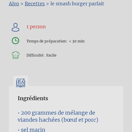
Fil
Alvo
>
Recettes
>
le smash burger parfait
d'Ariane
Temps de préparation
< 30 min
Difficulté
Facile
Ingrédients
200 grammes
de mélange de
viandes hachées (bœuf et porc)
sel marin