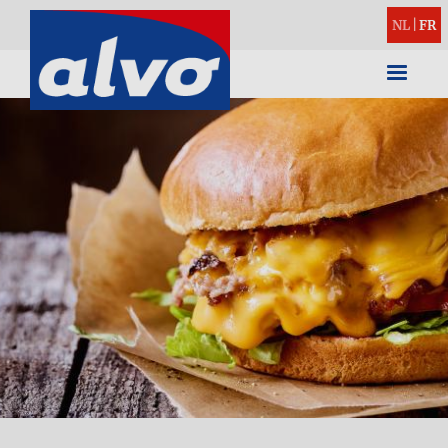
NL
|
FR