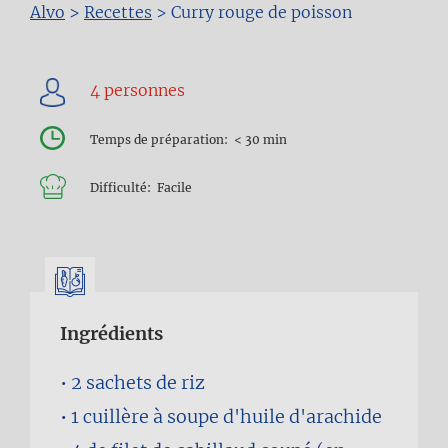
Fil
Alvo
>
Recettes
>
Curry rouge de poisson
d'Ariane
Temps de préparation
< 30 min
Difficulté
Facile
Ingrédients
2 sachets
de riz
1 cuillère à soupe
d'huile d'arachide