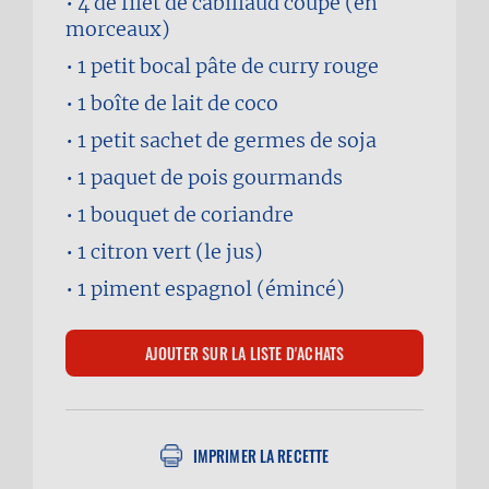
4
de filet de cabillaud coupé (en
morceaux)
1 petit bocal
pâte de curry rouge
1 boîte
de lait de coco
1 petit sachet
de germes de soja
1 paquet
de pois gourmands
1 bouquet
de coriandre
1
citron vert (le jus)
1
piment espagnol (émincé)
IMPRIMER LA RECETTE