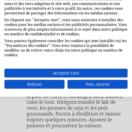
nous et des tiers adaptons le site web, nos communications et nos
publicités à vos intérêts et à votre profil. En outre, ces cookies vous
Portez une grande quantité d’eau à
permettent de partager des informations via les médias sociaux.
ébullition. Plongez les sachets de riz dans
En cliquant sur "Accepter tout", vous nous autorisez à installer des
l’eau. Ils doivent être totalement
cookies pour les médias sociaux et les publicités personnalisées. Vous
immergés. Laissez cuire le riz selon les
trouverez de plus amples informations à ce sujet dans notre politique
indications sur l’emballage
en matière de confidentialité et de cookies.
(généralement entre 10 et 12 minutes).
Vous pouvez également contrôler les cookies qui sont installés via les
Sortez les sachets de l’eau et laissez
"Paramètres des cookies". Vous avez toujours la possibilité de
modifier ou de retirer votre choix via notre politique en matière de
égoutter.
cookies.
Faites chauffer l’huile d’olive au wok ou
Accepter tout
dans une grande poêle antiadhésive.
Faites brièvement dorer les morceaux de
Refuser
Non, ajuster
poisson et retirez-les de la poêle. Ajoutez
la pâte de curry et mélangez bien. Laissez
cuire le tout. Intégrez ensuite le lait de
coco, les pousses de soja et les pois
gourmands. Portez à ébullition et laissez
mijoter quelques minutes. Ajoutez le
poisson et poursuivez la cuisson.