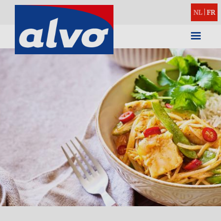
NL
|
FR