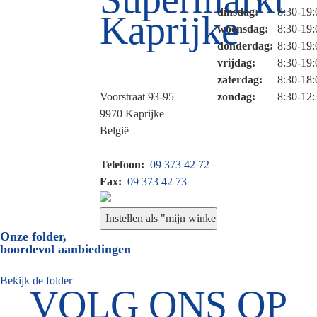
slot
dinsdag:
8:30-19:
Kaprijke
woensdag:
8:30-19:
donderdag:
8:30-19:
vrijdag:
8:30-19:
zaterdag:
8:30-18:
Voorstraat 93-95
zondag:
8:30-12:
9970
Kaprijke
België
Telefoon
09 373 42 72
Fax
09 373 42 73
Onze folder,
boordevol aanbiedingen
Bekijk de folder
VOLG ONS OP