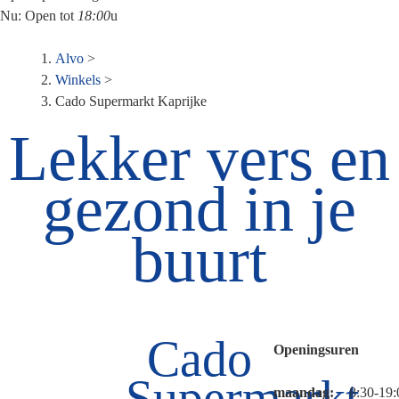
Nu:
Open
tot
18:00
u
Kruimelpad
Alvo
>
Winkels
>
Cado Supermarkt Kaprijke
Lekker vers en
gezond in je
buurt
Cado
Openingsuren
Supermarkt
maandag:
Dag
Time
8:30-19: