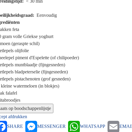
reidingstijd
< 30 min
eilijkheidsgraad
Eenvoudig
grediënten
pakken
feta
0 gram
volle Griekse yoghurt
imoen (geraspte schil)
etlepels
olijfolie
heelepel
piment d'Espelette (of chilipoeder)
etlepels
muntblaadje (fijngesneden)
etlepels
bladpeterselie (fijngesneden)
etlepels
pistachenoten (grof gesneden)
kleine watermeloen (in blokjes)
pak
falafel
itabroodjes
cept afdrukken
SHARE
MESSENGER
WHATSAPP
EMAI