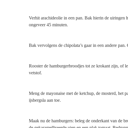
Verhit arachideolie in een pan. Bak hierin de uiringen h
ongeveer 45 minuten.
Bak vervolgens de chipolata’s gaar in een andere pan. 
Rooster de hamburgerbroodjes tot ze krokant zijn, of l
vetstof.
Meng de mayonaise met de ketchup, de mosterd, het pap
ijsbergsla aan toe.
Maak nu de hamburgers: beleg de onderkant van de broo
de gekaramelliseerde uien en een plak tomaat. Bedrupp