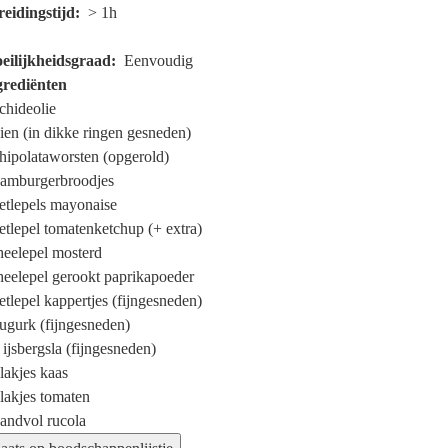
reidingstijd
> 1h
eilijkheidsgraad
Eenvoudig
grediënten
chideolie
ien (in dikke ringen gesneden)
hipolataworsten (opgerold)
amburgerbroodjes
etlepels
mayonaise
etlepel
tomatenketchup (+ extra)
heelepel
mosterd
heelepel
gerookt paprikapoeder
etlepel
kappertjes (fijngesneden)
ugurk (fijngesneden)
ijsbergsla (fijngesneden)
lakjes
kaas
lakjes
tomaten
handvol
rucola