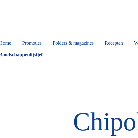
Home
Promoties
Folders & magazines
Recepten
W
Boodschappenlijstje
0
Chipo