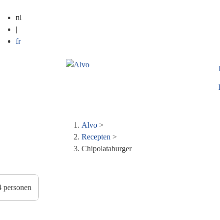
nl
|
fr
Alvo
>
Kruimelpad
Recepten
>
Chipolataburger