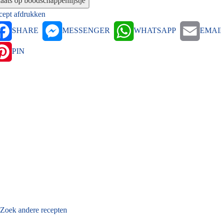
cept afdrukken
SHARE
MESSENGER
WHATSAPP
EMAI
PIN
Zoek andere recepten