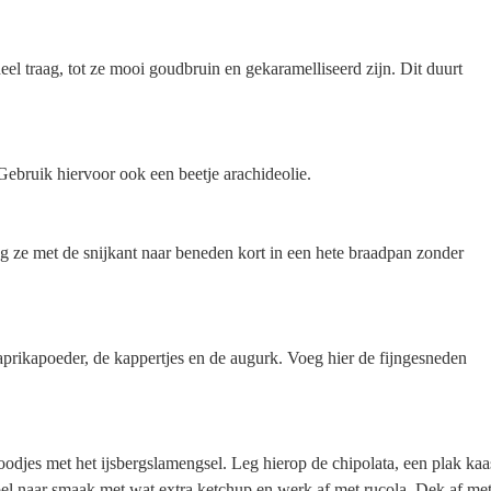
eel traag, tot ze mooi goudbruin en gekaramelliseerd zijn. Dit duurt
Gebruik hiervoor ook een beetje arachideolie.
eg ze met de snijkant naar beneden kort in een hete braadpan zonder
rikapoeder, de kappertjes en de augurk. Voeg hier de fijngesneden
djes met het ijsbergslamengsel. Leg hierop de chipolata, een plak kaa
el naar smaak met wat extra ketchup en werk af met rucola. Dek af me