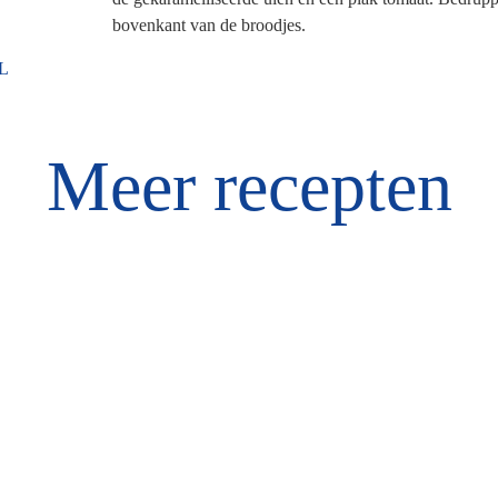
bovenkant van de broodjes.
L
Meer recepten