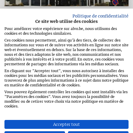
Politique de confidentialité
Ce site web utilise des cookies
ZIKA SHOP MERTERT
Pour améliorer votre expérience sur alvo.be, nous utilisons des
cookies et des technologies similaires.
Ces cookies nous permettent, ainsi qu'à des tiers, de collecter des
informations sur vous et de suivre vos activités en ligne sur notre site
web et éventuellement en dehors. Sur la base de ces informations,
Route de Wasserbillig 67
nous et des tiers adaptons le site web, nos communications et nos
publicités à vos intérêts et à votre profil. En outre, ces cookies vous
6686
Mertert
permettent de partager des informations via les médias sociaux.
Luxembourg
En cliquant sur "Accepter tout", vous nous autorisez à installer des
cookies pour les médias sociaux et les publicités personnalisées. Vous
trouverez de plus amples informations à ce sujet dans notre politique
Téléphone
00352/74 83 80 1
en matière de confidentialité et de cookies.
Adresse e-mail
ak@zika.lu
Vous pouvez également contrôler les cookies qui sont installés via les
"Paramètres des cookies". Vous avez toujours la possibilité de
modifier ou de retirer votre choix via notre politique en matière de
cookies.
Accepter tout