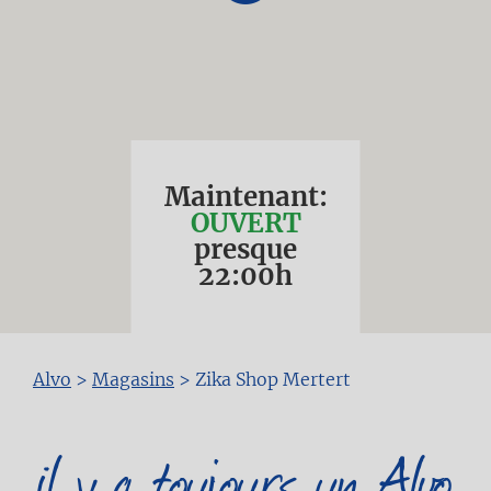
Maintenant:
OUVERT
presque
22:00
h
Fil
Alvo
>
Magasins
>
Zika Shop Mertert
d'Ariane
il y a toujours un Alvo