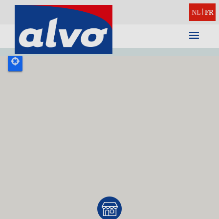
NL
|
FR