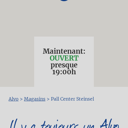
Maintenant:
OUVERT
presque
19:00
h
Fil
Alvo
>
Magasins
>
Pall Center Steinsel
d'Ariane
Il y a toujours un Alvo