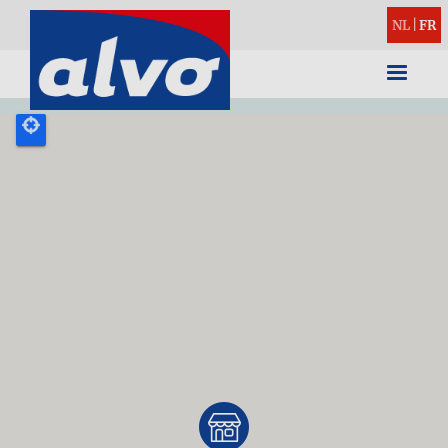
NL
|
FR