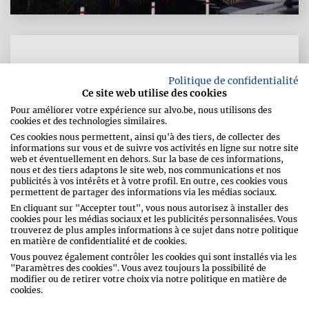
PALL CENTER OBERPALLEN
Politique de confidentialité
Ce site web utilise des cookies
Pour améliorer votre expérience sur alvo.be, nous utilisons des
cookies et des technologies similaires.
Route d'Arlon 2
Ces cookies nous permettent, ainsi qu'à des tiers, de collecter des
8552
Oberpallen
informations sur vous et de suivre vos activités en ligne sur notre site
web et éventuellement en dehors. Sur la base de ces informations,
Luxembourg
nous et des tiers adaptons le site web, nos communications et nos
publicités à vos intérêts et à votre profil. En outre, ces cookies vous
permettent de partager des informations via les médias sociaux.
Téléphone
00352/23 64 41
En cliquant sur "Accepter tout", vous nous autorisez à installer des
Adresse e-mail
info@pallcenter.lu
cookies pour les médias sociaux et les publicités personnalisées. Vous
Fax
00352/23 62 07 74
trouverez de plus amples informations à ce sujet dans notre politique
en matière de confidentialité et de cookies.
http://www.pallcenter.lu
Vous pouvez également contrôler les cookies qui sont installés via les
"Paramètres des cookies". Vous avez toujours la possibilité de
modifier ou de retirer votre choix via notre politique en matière de
cookies.