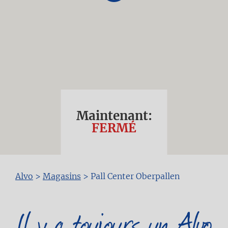
Maintenant:
FERMÉ
Fil
Alvo
>
Magasins
>
Pall Center Oberpallen
d'Ariane
Il y a toujours un Alvo