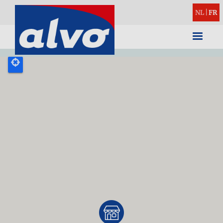
NL
|
FR