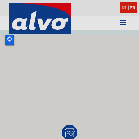
NL
|
FR