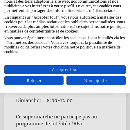
nous et des tiers adaptons le site web, nos communications et nos
publicités à vos intérêts et à votre profil. En outre, ces cookies vous
permettent de partager des informations via les médias sociaux.
HEURES D 'OUVERTURE
En cliquant sur "Accepter tout", vous nous autorisez à installer des
cookies pour les médias sociaux et les publicités personnalisées. Vous
Jour
Time
trouverez de plus amples informations à ce sujet dans notre politique
Lundi:
8:00-12:30, 13:30-18:30
en matière de confidentialité et de cookies.
slot
Vous pouvez également contrôler les cookies qui sont installés via les
Mardi:
8:00-12:30, 13:30-18:30
"Paramètres des cookies". Vous avez toujours la possibilité de
modifier ou de retirer votre choix via notre politique en matière de
cookies.
Mercredi:
8:00-12:30, 13:30-18:30
Jeudi:
8:00-12:30, 13:30-18:30
Accepter tout
Vendredi:
8:00-12:30, 13:30-18:30
Refuser
Non, ajuster
Samedi:
8:00-18:00
Dimanche:
8:00-12:00
Ce supermarché ne participe pas au
programme de fidélité d’Alvo.