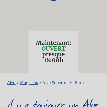
Maintenant:
OUVERT
presque
18:00
h
Fil
Alvo
>
Magasins
>
Alvo Supermarkt Euro
d'Ariane
il y a toujours un Alvo