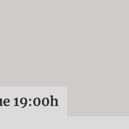
ue
19:00
h