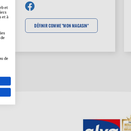
eb et
iers
 et à
ies
 de
ou de