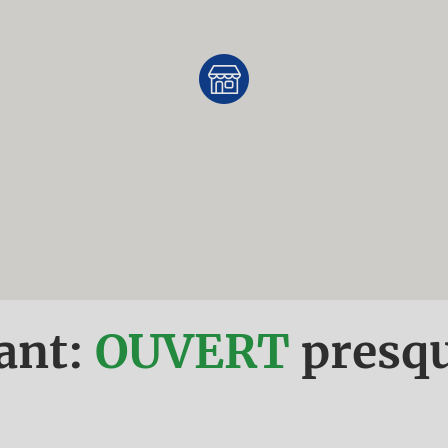
ant:
OUVERT
presq