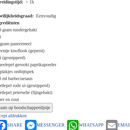
reidingstijd
> 1h
eilijkheidsgraad
Eenvoudig
grediënten
0 gram
rundergehakt
i
 gram
paneermeel
eentje
knoflook (geperst)
i (gesnipperd)
heelepel
gerookt paprikapoeder
plakjes
ontbijtspek
0 ml
barbecuesaus
etlepel
rode ui (gesnipperd)
etlepel
peterselie (fijngehakt)
er en zout
cept afdrukken
SHARE
MESSENGER
WHATSAPP
EMAI