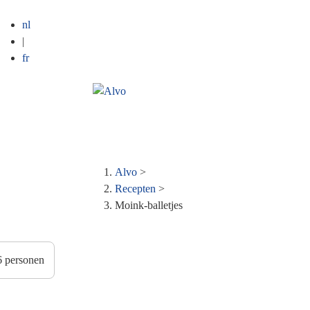
nl
|
fr
Alvo
>
Kruimelpad
Recepten
>
Moink-balletjes