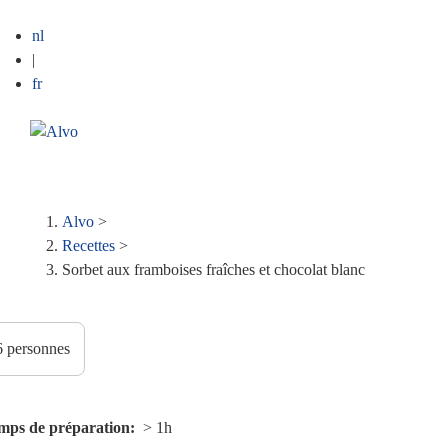
nl
|
fr
ME
Fil
Alvo
>
Recettes
>
d'Ariane
Sorbet aux framboises fraîches et chocolat blanc
mps de préparation
> 1h