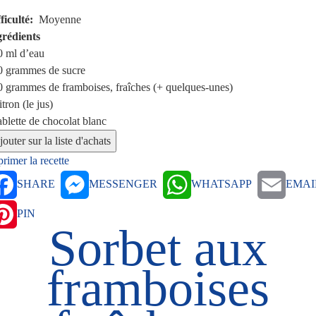
ficulté
Moyenne
grédients
0 ml
d’eau
0 grammes
de sucre
0 grammes
de framboises, fraîches (+ quelques-unes)
itron (le jus)
ablette de chocolat blanc
rimer la recette
SHARE
MESSENGER
WHATSAPP
EMAI
PIN
Sorbet aux
framboises