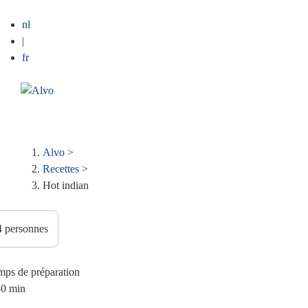
nl
|
fr
ME
Fil
Alvo
>
Recettes
>
d'Ariane
Hot indian
mps de préparation
30 min