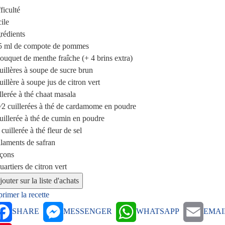
ficulté
ile
rédients
5 ml
de compote de pommes
bouquet
de menthe fraîche (+ 4 brins extra)
uillères à soupe
de sucre brun
uillère à soupe
jus de citron vert
llerée à thé
chaat masala
⁄2 cuillerées à thé
de cardamome en poudre
uillerée à thé
de cumin en poudre
 cuillerée à thé
fleur de sel
ilaments de safran
açons
uartiers de citron vert
rimer la recette
SHARE
MESSENGER
WHATSAPP
EMAI