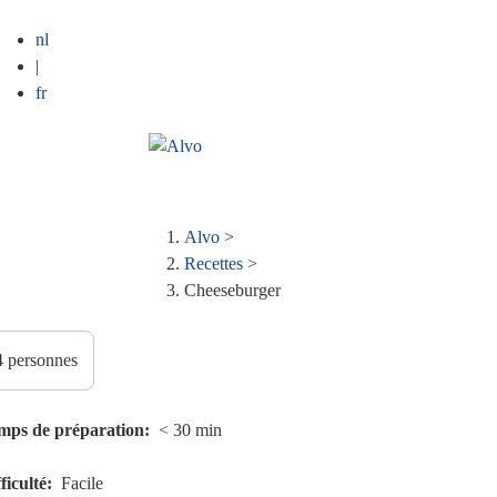
nl
|
fr
Alvo
>
Fil
Recettes
>
Cheeseburger
d'Ariane
mps de préparation
< 30 min
ficulté
Facile