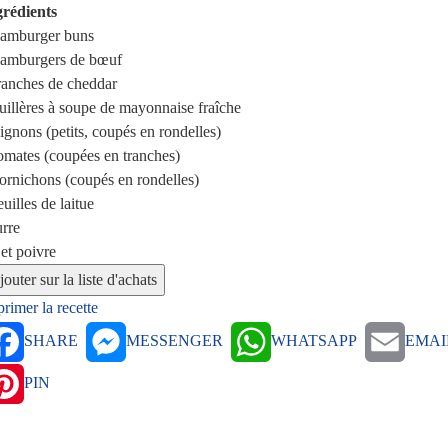
grédients
amburger buns
amburgers de bœuf
ranches
de cheddar
uillères à soupe
de mayonnaise fraîche
ignons (petits, coupés en rondelles)
omates (coupées en tranches)
ornichons (coupés en rondelles)
euilles
de laitue
rre
 et poivre
rimer la recette
SHARE
MESSENGER
WHATSAPP
EMAI
PIN