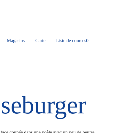
Magasins
Carte
Liste de courses
0
seburger
a face coupée dans une poêle avec un peu de beurre.