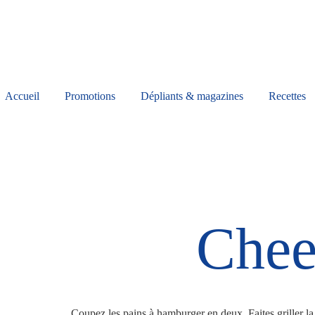
Accueil
Promotions
Dépliants & magazines
Recettes
Chee
Coupez les pains à hamburger en deux. Faites griller l